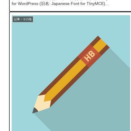
for WordPress (旧名: Japanese Font for TInyMCE)...
記事・その他