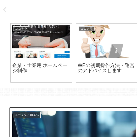
ココナラ
ココナラ
専
企業・士業用 ホームペー
WPの初期操作方法・運営
～
ジ制作
のアドバイスします
エディタ・BLOG