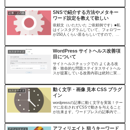
事書きます！ブログ記事やレビュー
も！』に変更する。（上記は例です。）
今のままだと「ブログのレビューに特化
SNSで紹介する方法やメタキー
記事・その他
したサービス」と誤解されま...
ワード設定を教えて欲しい
依頼文（いただいた ご依頼例です）■私
はインスタグラムしていて、フォロワー
が250人くらい居るらしいですので、そ
こでブログを宣伝するやり方を教えてく
ださい。■ツイッターもアカウント持っ
ていますが、使い方わからず、あまり使
WordPress サイトヘルス改善項
カスタマイズ
っていない。もし、そ...
目について
サイトヘルスチェックでの よくある改
善・致命的な問題ステイタスサイトヘル
スが提案している改善内容は絶対に実行
しなければならないことではないので、
目に見える不具合が出ていない場合は、
放置しても大丈夫な項目が多いです。サ
動く文字・画像 見本 CSS プラグ
カスタマイズ
イトヘルスでは「改善する...
イン
wordpressの記事に動く文字を実装！テー
マに左右されずCSSで動きを与えること
が出来ます。ワードプレスの記事内で動
く文字・画像を表現できます！ワードプ
レス内で本機能を実装させていただきま
す！今後、記事を書く時に、自分で！簡
アフィリエイト 狙うキーワード
アフィリエイト