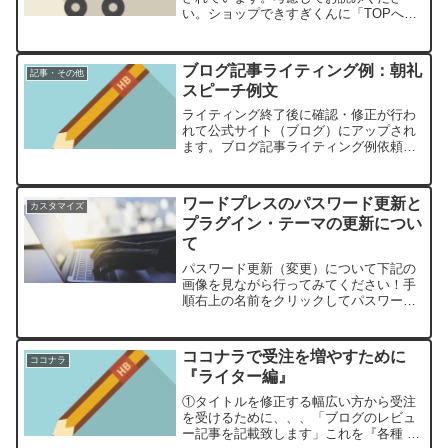
い。ショップできすぎくんに「TOPへ戻
る」ボタンを実装する手順ショップでき
すぎくんカスタマイズ実装条件；レンタ
ルサーバーを契約している。独自ドメイ
ブログ記事ライティング例：朝礼
記事・その他
ンを取得している。ショッ...
スピーチ例文
ライティング終了後に確認・修正が行わ
れて公式サイト（ブログ）にアップされ
ます。ブログ記事ライティング例依頼主
のご要望や文字数、気Word、結論などを
きちんとお伺いしてから執筆の仕事を始
めましょう。ランサーズ、クラウドワー
ワードプレスのパスワード更新と
カスタマイズ
クス、ココナラなど執...
プラグイン・テーマの更新につい
て
パスワード更新（変更）について下記の
画像を見ながら行ってみてください！手
順右上の名前をクリックしてパスワード
更新できる画面を開く「新しいパスワー
ドを設定」を押す！推奨パスワードをそ
のまま使う。自由に文字列は変更できま
ココナラで受注を増やすために
ココナラ
すが、その場合は、ステー...
『ライター編』
①タイトルを修正する幅広い方から受注
を受けるために、、、「ブログのレビュ
ー記事を記載致します」これを『各種 記