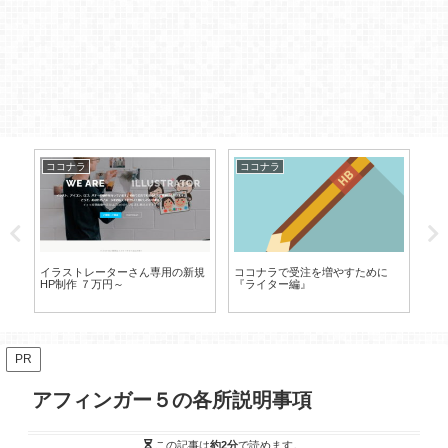
ココナラ
ココナラ
コ
ペ
イラストレーターさん専用の新規
ココナラで受注を増やすために
ワ
HP制作 ７万円～
『ライター編』
ま
PR
アフィンガー５の各所説明事項
この記事は
約2分
で読めます。