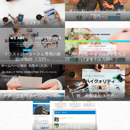
すぐに欲しいホームページ制作
7万円～
ココナラ
イラストレーターさん専用の新
ワードプレスでブログを立ち上
規HP制作 ７万円～
げます！２万円～
新規記事のイメージアップに装
企業・士業用 ホームページ制作
飾・画像挿入 ４千円～
絞り込み検索付き不動産ホーム