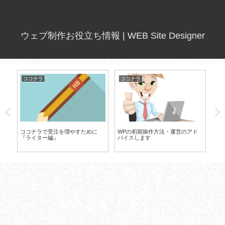
WEBサイトやブログ、Wordpressについてのお役立ち情報発信！
ウェブ制作お役立ち情報 | WEB Site Designer
ココナラ
ココナラ
コ
手伝
ココナラで受注を増やすために
WPの初期操作方法・運営のアド
イ
『ライター編』
バイスします
HP