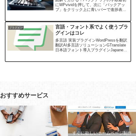
にWPvividを押して、次に「バックアッ
プ」をクリック上に青いバーで進捗表示
されます。この間は静かに待機！他のタ
ブに移ったりしないこと！生成されたデ
ータをダウンロードご自身のパソコンに
言語・フォント系でよく使うプラ
プラグイン
大事に保存してくだ...
グインはコレ
多言語 実装プラグインWordPressを翻訳
翻訳AI多言語ソリューションGTranslate
日本語フォント導入プラグインJapanese
Font for WordPress (旧名: Japanese Font
for TInyMCE)...
おすすめサービス
すぐに欲しいホームページ制作