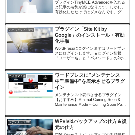
プラグインTinyMCE Advancedを入れる
と記事の装飾が楽になります。しかし、
有効化しただけではダメなんです。ダウ
ンロードは公式からどうぞ▼こんな感じ
になっている場合こんな感じに拡張機能
が反映されない場合は。＊＊＊解決方法
プラグイン「Site Kit by
スキルアップ・学び
です。＊＊...
Google」のインストール・有効
化手順
WordPressにログインまずはワードプレ
スにログインします。▲ログイン情報
「ユーザー名」と「パスワード」の2か所
入力してログイン！プラグインをインス
トールレンタルサーバーを契約していて
「Wordpress.org」をインストールしてい
ワードプレスに”メンテナンス
カスタマイズ
る...
中””準備中”を表示させるプラグ
イン
メンテナンス中表示させるプラグイン
【おすすめ】Minimal Coming Soon &
Maintenance Mode – Coming Soon Page
少し名前が長いんですが「Minimal
Coming Soon & Mainte...
WPvividバックアップの仕方＆復
エディタ・BLOG
元の仕方
図解で分かる！バックアップの手順最初