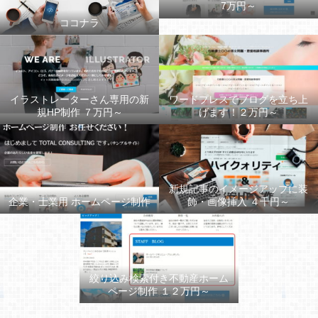
7万円～
ココナラ
イラストレーターさん専用の新
ワードプレスでブログを立ち上
規HP制作 ７万円～
げます！２万円～
新規記事のイメージアップに装
企業・士業用 ホームページ制作
飾・画像挿入 ４千円～
絞り込み検索付き不動産ホーム
ページ制作 １２万円～