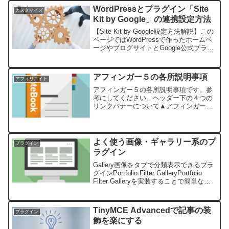
機能的には上。ダウンロード...
WordPressとプラグイン「Site
カスタマイズ
Kit by Google」の連携設定方法
【Site Kit by Google設定方法解説】この
ページではWordPressで作ったホームペ
ージやブログサイトとGoogle公式プラグ
インである「Site Kit by Google」との連
携設定方法がわかります。図解をたくさ
ん使って分かりやすく解説していますの
アフィンガー５の各所説明事項
アフィリエイト
でサイトキットをインストール・有効化
したら是非読んでみてください。
アフィンガー５の各所説明事項です。参
考にしてください。ヘッダー下の４つの
リンクバナーについて▲アフィンガーの
設定で編集できます。▼以下のマニュア
ルを参考にしてください。参考；トップ
ページについて★トップページは高度な
仕様になっています。参考...
よく使う画像・ギャラリー系のプ
プラグイン
ラグイン
Gallery画像をタブで分類表示できるプラ
グインPortfolio Filter GalleryPortfolio
Filter Galleryを実装することで簡単なポ
ートフォリオギャラリーが作れるように
なります。しかもタブをつけれるから...
TinyMCE Advancedで記事の装
プラグイン
飾を楽にする