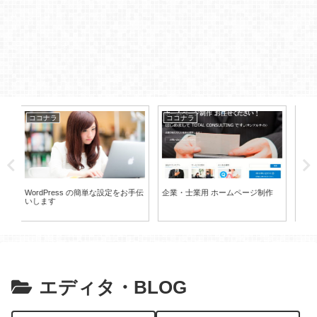
ココナラ
ココナラ
コ
手伝
企業・士業用 ホームページ制作
絞り込み検索付き不動産ホームペ
ワ
ージ制作 １２万円～
ま
エディタ・BLOG