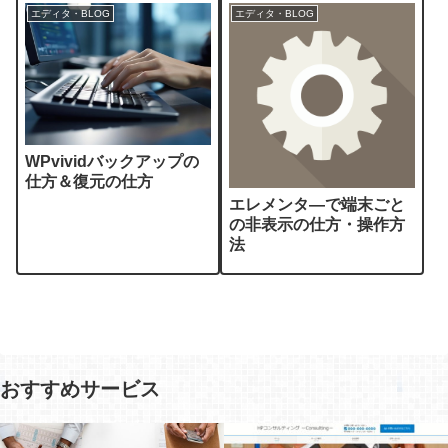
エディタ・BLOG
エディタ・BLOG
WPvividバックアップの
仕方＆復元の仕方
エレメンタ―で端末ごと
の非表示の仕方・操作方
法
おすすめサービス