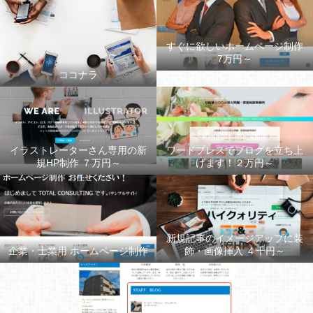
すぐに欲しいホームページ制作
7万円～
ココナラ
イラストレーターさん専用の新
ワードプレスでブログを立ち上
規HP制作 ７万円～
げます！２万円～
新規記事のイメージアップに装
企業・士業用 ホームページ制作
飾・画像挿入 ４千円～