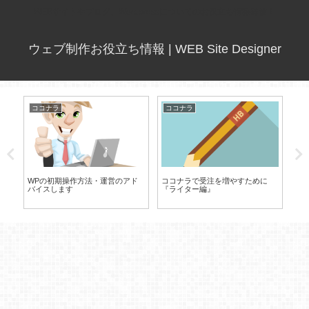
WEBサイトやブログ、Wordpressについてのお役立ち情報発信！
ウェブ制作お役立ち情報 | WEB Site Designer
ココナラ
ココナラ
コ
作
WPの初期操作方法・運営のアド
ココナラで受注を増やすために
イ
バイスします
『ライター編』
HP