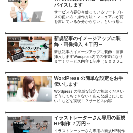
バイスします
サービス内容◎今使っているワードプレ
スの使い方・操作方法・マニュアルが何
を書いているか分からない。という場合
に使って欲しいサービスです。そこをク
リアすれば自分で出来るようになる！◎
アドセンスでもっと稼げるようになりた
新規記事のイメージアップに装
ココナラ
い！どこを改善したらいい...
飾・画像挿入 ４千円～
新規記事のイメージアップに装飾・画像
挿入しますWordpress内での作業になり
ます！サービス内容１記事（５０００文
字まで）に対してのお値段です。＠4000
円新規記事だけでなく既存記事にも対応
します（要相談）。Wordpressの見映え
WordPress の簡単な設定をお手
ココナラ
を良...
伝いします
Wordpress の簡単な設定ご相談ください
どうしてもできない！あんな感じにした
い！などを実現！？サービス内容
Wordpressの初期設定や簡単なカスタマ
イズをお手伝いするサービスです。◎テ
ーマ内の設定もサポートします。サンプ
イラストレーターさん専用の新規
ココナラ
ルサイトのよ...
HP制作 ７万円～
イラストレーターさん専用の新規HP制作