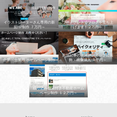
イラストレーターさん専用の新
ワードプレスでブログを立ち上
規HP制作 ７万円～
げます！２万円～
新規記事のイメージアップに装
企業・士業用 ホームページ制作
飾・画像挿入 ４千円～
絞り込み検索付き不動産ホーム
ページ制作 １２万円～