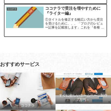
サービスです。標準ページ・トップペー
ジ・会社概要・お客様の声・物件一覧・
ココナラで受注を増やすために
ココナラ
お知らせ（スタッフブログ...
『ライター編』
①タイトルを修正する幅広い方から受注
を受けるために、、、「ブログのレビュ
ー記事を記載致します」これを『各種 記
事書きます！ブログ記事やレビュー
も！』に変更する。（上記は例です。）
今のままだと「ブログのレビューに特化
したサービス」と誤解されま...
おすすめサービス
すぐに欲しいホームページ制作
7万円～
ココナラ