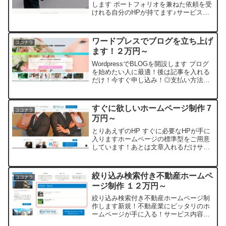
します ポートフォリオを兼ねた依頼を受
けれる自分のHPが持てます♪サービス内
容◎イラスト、アイコン、ロゴ、バナ
ー、似顔絵などの制作をココナラでやっ
ている方にオススメ！★サンプルサイ
ワードプレスでブログを立ち上げ
ココナラ
ト；▲このホームページ...
ます！２万円～
WordpressでBLOGを開設します ブログ
を始めたい人に最適！後は記事を入れる
だけ！今すぐ申し込み！◎支払い方法が
豊富！安心決済！匿名でお申し込み可能
です！WordpressでBLOGを開設します
ブログを始めたい人に最適！後は記事
すぐに欲しいホームページ制作 7
ココナラ
を...
万円～
とりあえずのHP すぐに必要なHPが手に
入りますホームページの標準型をご用意
しています！あとは文章入れるだけサー
ビス内容★企業・士業・施設・店舗の新
規ホームページがあっという間に手に入
る！◎新規HP制作！初めてでも大丈夫！
絞り込み検索付き不動産ホームペ
ココナラ
丸々お任せください...
ージ制作 １２万円～
絞り込み検索付き不動産ホームページ制
作します新規！不動産業にピッタリのホ
ームページが手に入る！サービス内容絞
り込み検索付き不動産ホームページ制作