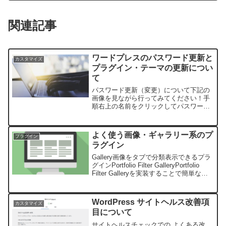
関連記事
ワードプレスのパスワード更新と
カスタマイズ
プラグイン・テーマの更新につい
て
パスワード更新（変更）について下記の
画像を見ながら行ってみてください！手
順右上の名前をクリックしてパスワード
更新できる画面を開く「新しいパスワー
ドを設定」を押す！推奨パスワードをそ
のまま使う。自由に文字列は変更できま
よく使う画像・ギャラリー系のプ
プラグイン
すが、その場合は、ステー...
ラグイン
Gallery画像をタブで分類表示できるプラ
グインPortfolio Filter GalleryPortfolio
Filter Galleryを実装することで簡単なポ
ートフォリオギャラリーが作れるように
なります。しかもタブをつけれるから...
WordPress サイトヘルス改善項
カスタマイズ
目について
サイトヘルスチェックでの よくある改