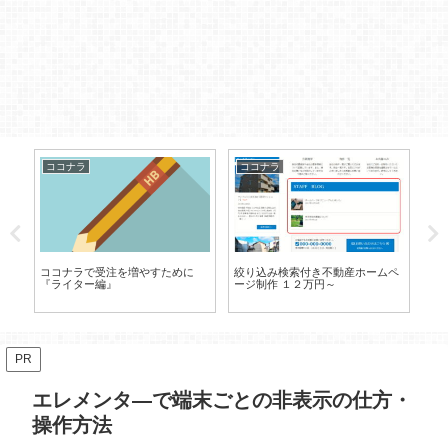
ココナラ
ココナラ
コ
規
ココナラで受注を増やすために
絞り込み検索付き不動産ホームペ
企
『ライター編』
ージ制作 １２万円～
PR
エレメンタ―で端末ごとの非表示の仕方・
操作方法