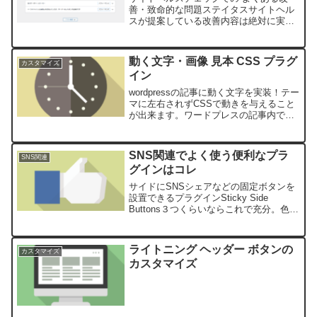
善・致命的な問題ステイタスサイトヘル
スが提案している改善内容は絶対に実行
しなければならないことではないので、
目に見える不具合が出ていない場合は、
放置しても大丈夫な項目が多いです。サ
動く文字・画像 見本 CSS プラグ
カスタマイズ
イトヘルスでは「改善する...
イン
wordpressの記事に動く文字を実装！テー
マに左右されずCSSで動きを与えること
が出来ます。ワードプレスの記事内で動
く文字・画像を表現できます！ワードプ
レス内で本機能を実装させていただきま
す！今後、記事を書く時に、自分で！簡
SNS関連でよく使う便利なプラ
SNS関連
単に♪ワンタ...
グインはコレ
サイドにSNSシェアなどの固定ボタンを
設置できるプラグインSticky Side
Buttons３つくらいならこれで充分。色も
変えられるアイコン表示矢印スライドし
て文字表示Float Menu Liteコチラの方が
機能的には上。ダウンロード...
ライトニング ヘッダー ボタンの
カスタマイズ
カスタマイズ