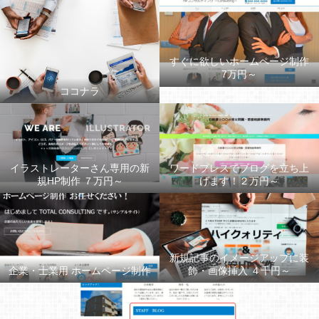
すぐに欲しいホームページ制作
7万円～
ココナラ
イラストレーターさん専用の新
ワードプレスでブログを立ち上
規HP制作 ７万円～
げます！２万円～
新規記事のイメージアップに装
企業・士業用 ホームページ制作
飾・画像挿入 ４千円～