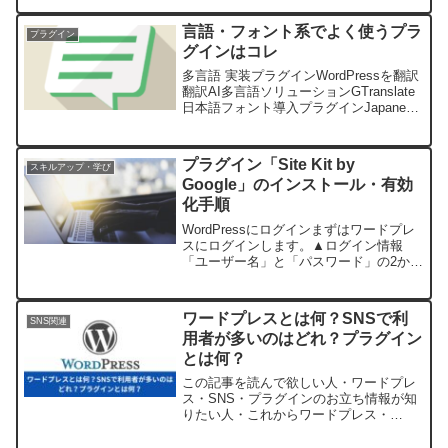
言語・フォント系でよく使うプラ
プラグイン
グインはコレ
多言語 実装プラグインWordPressを翻訳
翻訳AI多言語ソリューションGTranslate
日本語フォント導入プラグインJapanese
Font for WordPress (旧名: Japanese Font
for TInyMCE)...
プラグイン「Site Kit by
スキルアップ・学び
Google」のインストール・有効
化手順
WordPressにログインまずはワードプレ
スにログインします。▲ログイン情報
「ユーザー名」と「パスワード」の2か所
入力してログイン！プラグインをインス
トールレンタルサーバーを契約していて
「Wordpress.org」をインストールしてい
ワードプレスとは何？SNSで利
SNS関連
る...
用者が多いのはどれ？プラグイン
とは何？
この記事を読んで欲しい人・ワードプレ
ス・SNS・プラグインのお立ち情報が知
りたい人・これからワードプレス・
SNS・プラグインを利用してみたい人・
利用者の多いSNSの特徴について知りた