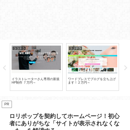
ココナラ
ココナラ
コ
ド
イラストレーターさん専用の新規
ワードプレスでブログを立ち上げ
コ
HP制作 ７万円～
ます！２万円～
『
PR
ロリポップを契約してホームページ！初心
者にありがちな「サイトが表示されなくな